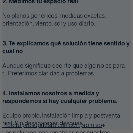
2. Medimos tu espacio real
No planos genéricos: medidas exactas,
orientación, viento, sol y uso diario.
3. Te explicamos qué solución tiene sentido y
cuál no
Aunque signifique decirte que algo no es para
ti. Preferimos claridad a problemas.
4. Instalamos nosotros a medida y
respondemos si hay cualquier problema.
Equipo propio, instalación limpia y postventa
real. Sin desaparecer después.
Pide tu presupuesto
con
compromiso
Las palabras más repetidas por nuestros